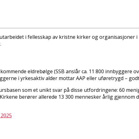
, utarbeidet i fellesskap av kristne kirker og organisasjone
.
 kommende eldrebølge (SSB anslår ca. 11 800 innbyggere over 
byggerne i yrkesaktiv alder mottar AAP eller uføretrygd – go
ursbasen som et unikt svar på disse utfordringene: 60 menig
k. Kirkene berører allerede 13 300 mennesker årlig gjennom d
 2025