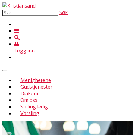
Søk
Logg inn
Menighetene
Gudstjenester
Diakoni
Om oss
Stilling ledig
Varsling