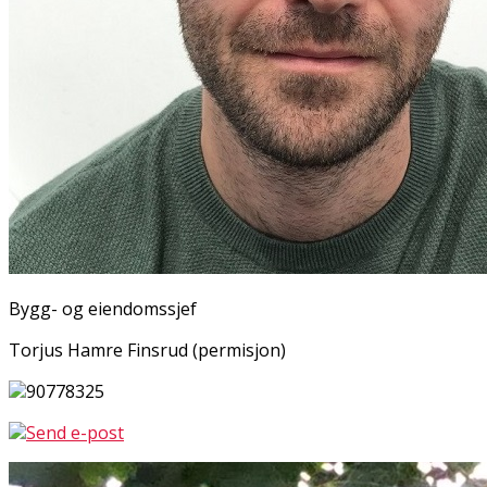
Bygg- og eiendomssjef
Torjus Hamre Finsrud (permisjon)
90778325
Send e-post