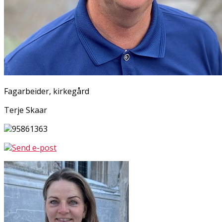
Fagarbeider, kirkegård
Terje Skaar
95861363
Send e-post