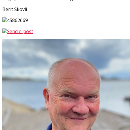
Berit Skovli
45862669
Send e-post