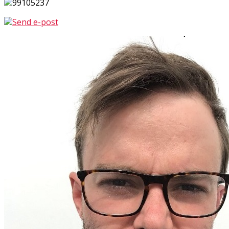
99105237
Send e-post