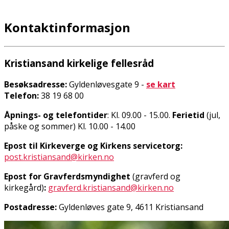
Kontaktinformasjon
Kristiansand kirkelige fellesråd
Besøksadresse:
Gyldenløvesgate 9 -
se kart
Telefon:
38 19 68 00
Åpnings- og telefontider
: Kl. 09.00 - 15.00.
Ferietid
(jul,
påske og sommer) Kl. 10.00 - 14.00
Epost til Kirkeverge og Kirkens servicetorg:
post.kristiansand@kirken.no
Epost for Gravferdsmyndighet
(gravferd og
kirkegård)
:
gravferd.kristiansand@kirken.no
Postadresse:
Gyldenløves gate 9, 4611 Kristiansand